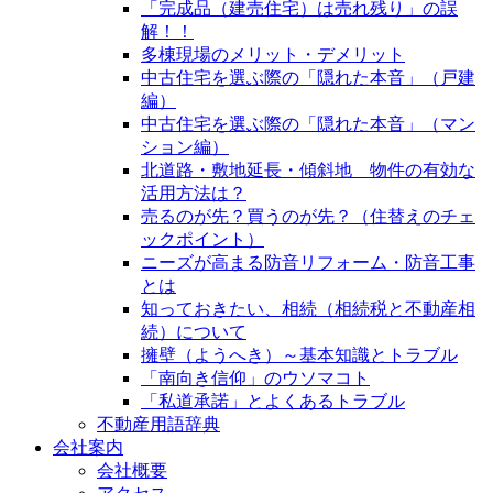
「完成品（建売住宅）は売れ残り」の誤
解！！
多棟現場のメリット・デメリット
中古住宅を選ぶ際の「隠れた本音」（戸建
編）
中古住宅を選ぶ際の「隠れた本音」（マン
ション編）
北道路・敷地延長・傾斜地 物件の有効な
活用方法は？
売るのが先？買うのが先？（住替えのチェ
ックポイント）
ニーズが高まる防音リフォーム・防音工事
とは
知っておきたい、相続（相続税と不動産相
続）について
擁壁（ようへき）～基本知識とトラブル
「南向き信仰」のウソマコト
「私道承諾」とよくあるトラブル
不動産用語辞典
会社案内
会社概要