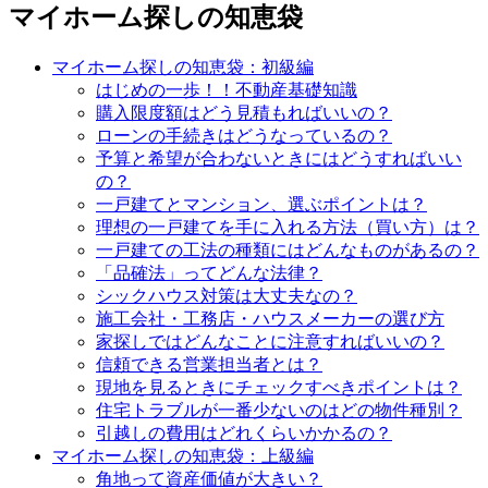
マイホーム探しの知恵袋
マイホーム探しの知恵袋：初級編
はじめの一歩！！不動産基礎知識
購入限度額はどう見積もればいいの？
ローンの手続きはどうなっているの？
予算と希望が合わないときにはどうすればいい
の？
一戸建てとマンション、選ぶポイントは？
理想の一戸建てを手に入れる方法（買い方）は？
一戸建ての工法の種類にはどんなものがあるの？
「品確法」ってどんな法律？
シックハウス対策は大丈夫なの？
施工会社・工務店・ハウスメーカーの選び方
家探しではどんなことに注意すればいいの？
信頼できる営業担当者とは？
現地を見るときにチェックすべきポイントは？
住宅トラブルが一番少ないのはどの物件種別？
引越しの費用はどれくらいかかるの？
マイホーム探しの知恵袋：上級編
角地って資産価値が大きい？