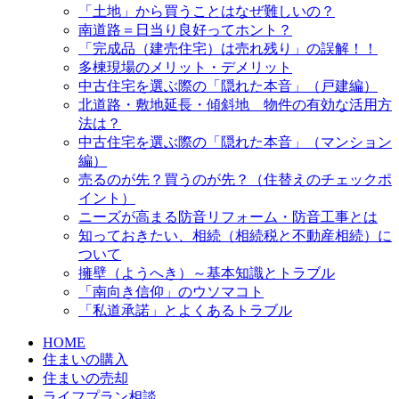
「土地」から買うことはなぜ難しいの？
南道路＝日当り良好ってホント？
「完成品（建売住宅）は売れ残り」の誤解！！
多棟現場のメリット・デメリット
中古住宅を選ぶ際の「隠れた本音」（戸建編）
北道路・敷地延長・傾斜地 物件の有効な活用方
法は？
中古住宅を選ぶ際の「隠れた本音」（マンション
編）
売るのが先？買うのが先？（住替えのチェックポ
イント）
ニーズが高まる防音リフォーム・防音工事とは
知っておきたい、相続（相続税と不動産相続）に
ついて
擁壁（ようへき）～基本知識とトラブル
「南向き信仰」のウソマコト
「私道承諾」とよくあるトラブル
HOME
住まいの購入
住まいの売却
ライフプラン相談