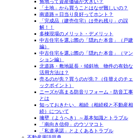
角地って資産価値が大きい？
「土地」から買うことはなぜ難しいの？
南道路＝日当り良好ってホント？
「完成品（建売住宅）は売れ残り」の誤
解！！
多棟現場のメリット・デメリット
中古住宅を選ぶ際の「隠れた本音」（戸建
編）
中古住宅を選ぶ際の「隠れた本音」（マン
ション編）
北道路・敷地延長・傾斜地 物件の有効な
活用方法は？
売るのが先？買うのが先？（住替えのチェ
ックポイント）
ニーズが高まる防音リフォーム・防音工事
とは
知っておきたい、相続（相続税と不動産相
続）について
擁壁（ようへき）～基本知識とトラブル
「南向き信仰」のウソマコト
「私道承諾」とよくあるトラブル
不動産用語辞典