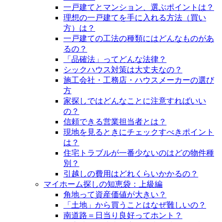
一戸建てとマンション、選ぶポイントは？
理想の一戸建てを手に入れる方法（買い
方）は？
一戸建ての工法の種類にはどんなものがあ
るの？
「品確法」ってどんな法律？
シックハウス対策は大丈夫なの？
施工会社・工務店・ハウスメーカーの選び
方
家探しではどんなことに注意すればいい
の？
信頼できる営業担当者とは？
現地を見るときにチェックすべきポイント
は？
住宅トラブルが一番少ないのはどの物件種
別？
引越しの費用はどれくらいかかるの？
マイホーム探しの知恵袋：上級編
角地って資産価値が大きい？
「土地」から買うことはなぜ難しいの？
南道路＝日当り良好ってホント？