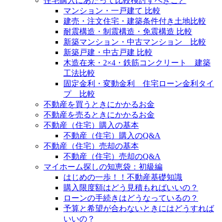
住宅購入にあたって比較検討すべきこと
マンション・一戸建て 比較
建売・注文住宅・建築条件付き土地比較
耐震構造・制震構造・免震構造 比較
新築マンション・中古マンション 比較
新築戸建・中古戸建 比較
木造在来・2×4・鉄筋コンクリート 建築
工法比較
固定金利・変動金利 住宅ローン金利タイ
プ 比較
不動産を買うときにかかるお金
不動産を売るときにかかるお金
不動産（住宅）購入の基本
不動産（住宅）購入のQ&A
不動産（住宅）売却の基本
不動産（住宅）売却のQ&A
マイホーム探しの知恵袋：初級編
はじめの一歩！！不動産基礎知識
購入限度額はどう見積もればいいの？
ローンの手続きはどうなっているの？
予算と希望が合わないときにはどうすれば
いいの？