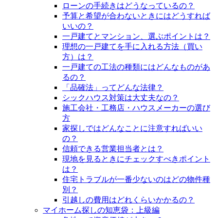
ローンの手続きはどうなっているの？
予算と希望が合わないときにはどうすれば
いいの？
一戸建てとマンション、選ぶポイントは？
理想の一戸建てを手に入れる方法（買い
方）は？
一戸建ての工法の種類にはどんなものがあ
るの？
「品確法」ってどんな法律？
シックハウス対策は大丈夫なの？
施工会社・工務店・ハウスメーカーの選び
方
家探しではどんなことに注意すればいい
の？
信頼できる営業担当者とは？
現地を見るときにチェックすべきポイント
は？
住宅トラブルが一番少ないのはどの物件種
別？
引越しの費用はどれくらいかかるの？
マイホーム探しの知恵袋：上級編