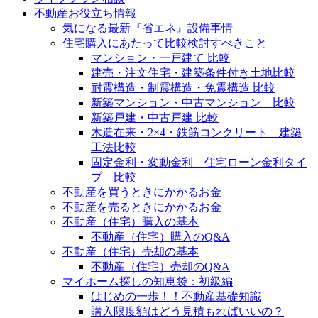
不動産お役立ち情報
気になる最新『省エネ』設備事情
住宅購入にあたって比較検討すべきこと
マンション・一戸建て 比較
建売・注文住宅・建築条件付き土地比較
耐震構造・制震構造・免震構造 比較
新築マンション・中古マンション 比較
新築戸建・中古戸建 比較
木造在来・2×4・鉄筋コンクリート 建築
工法比較
固定金利・変動金利 住宅ローン金利タイ
プ 比較
不動産を買うときにかかるお金
不動産を売るときにかかるお金
不動産（住宅）購入の基本
不動産（住宅）購入のQ&A
不動産（住宅）売却の基本
不動産（住宅）売却のQ&A
マイホーム探しの知恵袋：初級編
はじめの一歩！！不動産基礎知識
購入限度額はどう見積もればいいの？