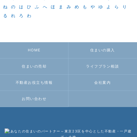
ね
の
は
ひ
ふ
へ
ほ
ま
み
め
も
や
ゆ
よ
ら
り
る
れ
ろ
わ
HOME
住まいの購入
住まいの売却
ライフプラン相談
不動産お役立ち情報
会社案内
お問い合わせ