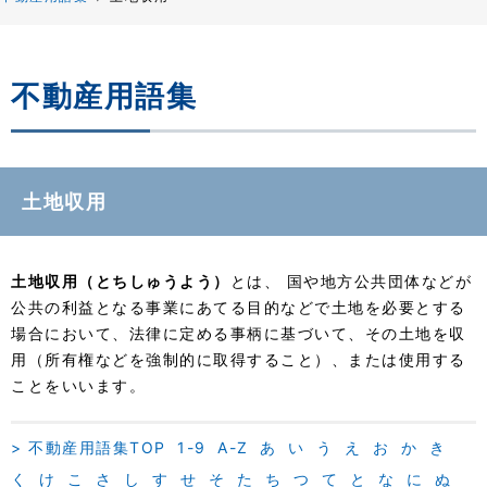
不動産用語集
土地収用
土地収用（とちしゅうよう）
とは、 国や地方公共団体などが
公共の利益となる事業にあてる目的などで土地を必要とする
場合において、法律に定める事柄に基づいて、その土地を収
用（所有権などを強制的に取得すること）、または使用する
ことをいいます。
> 不動産用語集TOP
1-9
A-Z
あ
い
う
え
お
か
き
く
け
こ
さ
し
す
せ
そ
た
ち
つ
て
と
な
に
ぬ