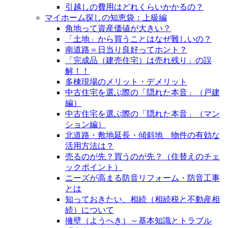
引越しの費用はどれくらいかかるの？
マイホーム探しの知恵袋：上級編
角地って資産価値が大きい？
「土地」から買うことはなぜ難しいの？
南道路＝日当り良好ってホント？
「完成品（建売住宅）は売れ残り」の誤
解！！
多棟現場のメリット・デメリット
中古住宅を選ぶ際の「隠れた本音」（戸建
編）
中古住宅を選ぶ際の「隠れた本音」（マン
ション編）
北道路・敷地延長・傾斜地 物件の有効な
活用方法は？
売るのが先？買うのが先？（住替えのチェ
ックポイント）
ニーズが高まる防音リフォーム・防音工事
とは
知っておきたい、相続（相続税と不動産相
続）について
擁壁（ようへき）～基本知識とトラブル