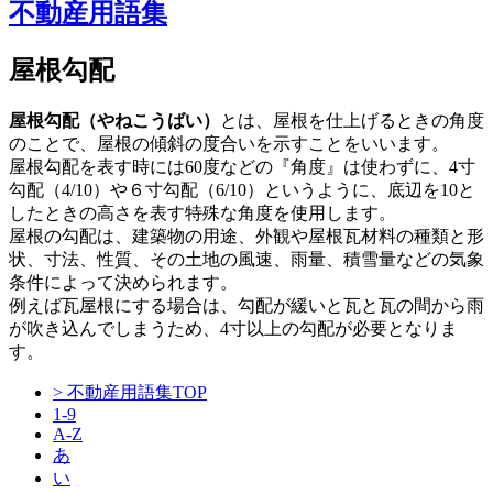
不動産用語集
屋根勾配
屋根勾配（やねこうばい）
とは、屋根を仕上げるときの角度
のことで、屋根の傾斜の度合いを示すことをいいます。
屋根勾配を表す時には60度などの『角度』は使わずに、4寸
勾配（4/10）や６寸勾配（6/10）というように、底辺を10と
したときの高さを表す特殊な角度を使用します。
屋根の勾配は、建築物の用途、外観や屋根瓦材料の種類と形
状、寸法、性質、その土地の風速、雨量、積雪量などの気象
条件によって決められます。
例えば瓦屋根にする場合は、勾配が緩いと瓦と瓦の間から雨
が吹き込んでしまうため、4寸以上の勾配が必要となりま
す。
> 不動産用語集TOP
1-9
A-Z
あ
い