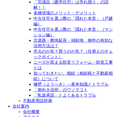
「完成品（建売住宅）は売れ残り」の誤
解！！
多棟現場のメリット・デメリット
中古住宅を選ぶ際の「隠れた本音」（戸建
編）
中古住宅を選ぶ際の「隠れた本音」（マン
ション編）
北道路・敷地延長・傾斜地 物件の有効な
活用方法は？
売るのが先？買うのが先？（住替えのチェ
ックポイント）
ニーズが高まる防音リフォーム・防音工事
とは
知っておきたい、相続（相続税と不動産相
続）について
擁壁（ようへき）～基本知識とトラブル
「南向き信仰」のウソマコト
「私道承諾」とよくあるトラブル
不動産用語辞典
会社案内
会社概要