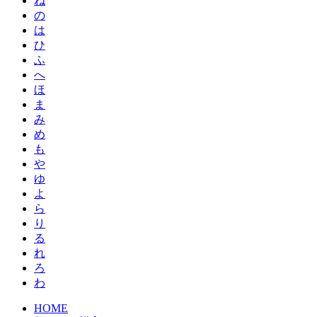
ね
の
は
ひ
ふ
へ
ほ
ま
み
め
も
や
ゆ
よ
ら
り
る
れ
ろ
わ
HOME