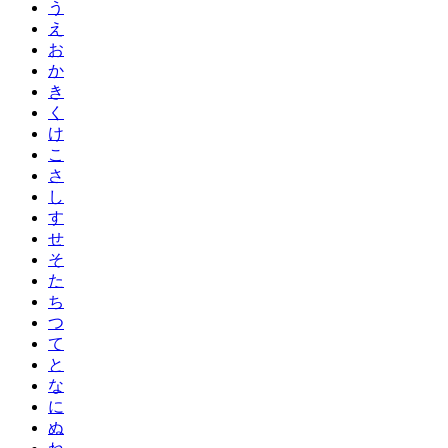
う
え
お
か
き
く
け
こ
さ
し
す
せ
そ
た
ち
つ
て
と
な
に
ぬ