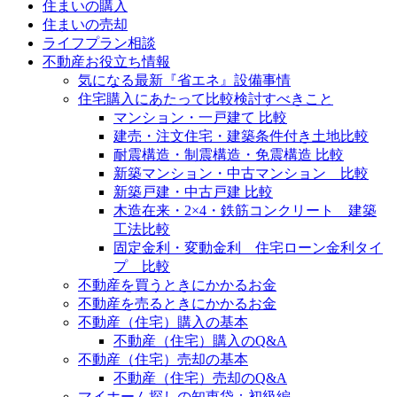
住まいの購入
住まいの売却
ライフプラン相談
不動産お役立ち情報
気になる最新『省エネ』設備事情
住宅購入にあたって比較検討すべきこと
マンション・一戸建て 比較
建売・注文住宅・建築条件付き土地比較
耐震構造・制震構造・免震構造 比較
新築マンション・中古マンション 比較
新築戸建・中古戸建 比較
木造在来・2×4・鉄筋コンクリート 建築
工法比較
固定金利・変動金利 住宅ローン金利タイ
プ 比較
不動産を買うときにかかるお金
不動産を売るときにかかるお金
不動産（住宅）購入の基本
不動産（住宅）購入のQ&A
不動産（住宅）売却の基本
不動産（住宅）売却のQ&A
マイホーム探しの知恵袋：初級編