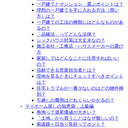
一戸建てとマンション、選ぶポイントは？
理想の一戸建てを手に入れる方法（買い
方）は？
一戸建ての工法の種類にはどんなものがあ
るの？
「品確法」ってどんな法律？
シックハウス対策は大丈夫なの？
施工会社・工務店・ハウスメーカーの選び
方
家探しではどんなことに注意すればいい
の？
信頼できる営業担当者とは？
現地を見るときにチェックすべきポイント
は？
住宅トラブルが一番少ないのはどの物件種
別？
引越しの費用はどれくらいかかるの？
マイホーム探しの知恵袋：上級編
角地って資産価値が大きい？
「土地」から買うことはなぜ難しいの？
南道路＝日当り良好ってホント？