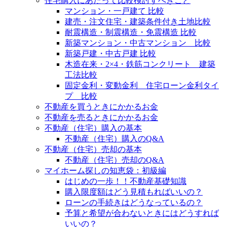
住宅購入にあたって比較検討すべきこと
マンション・一戸建て 比較
建売・注文住宅・建築条件付き土地比較
耐震構造・制震構造・免震構造 比較
新築マンション・中古マンション 比較
新築戸建・中古戸建 比較
木造在来・2×4・鉄筋コンクリート 建築
工法比較
固定金利・変動金利 住宅ローン金利タイ
プ 比較
不動産を買うときにかかるお金
不動産を売るときにかかるお金
不動産（住宅）購入の基本
不動産（住宅）購入のQ&A
不動産（住宅）売却の基本
不動産（住宅）売却のQ&A
マイホーム探しの知恵袋：初級編
はじめの一歩！！不動産基礎知識
購入限度額はどう見積もればいいの？
ローンの手続きはどうなっているの？
予算と希望が合わないときにはどうすれば
いいの？