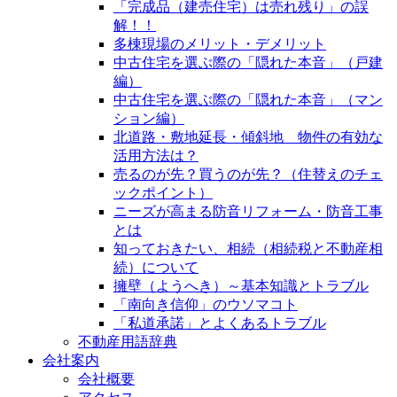
「完成品（建売住宅）は売れ残り」の誤
解！！
多棟現場のメリット・デメリット
中古住宅を選ぶ際の「隠れた本音」（戸建
編）
中古住宅を選ぶ際の「隠れた本音」（マン
ション編）
北道路・敷地延長・傾斜地 物件の有効な
活用方法は？
売るのが先？買うのが先？（住替えのチェ
ックポイント）
ニーズが高まる防音リフォーム・防音工事
とは
知っておきたい、相続（相続税と不動産相
続）について
擁壁（ようへき）～基本知識とトラブル
「南向き信仰」のウソマコト
「私道承諾」とよくあるトラブル
不動産用語辞典
会社案内
会社概要