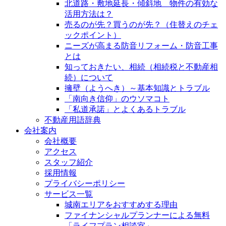
北道路・敷地延長・傾斜地 物件の有効な
活用方法は？
売るのが先？買うのが先？（住替えのチェ
ックポイント）
ニーズが高まる防音リフォーム・防音工事
とは
知っておきたい、相続（相続税と不動産相
続）について
擁壁（ようへき）～基本知識とトラブル
「南向き信仰」のウソマコト
「私道承諾」とよくあるトラブル
不動産用語辞典
会社案内
会社概要
アクセス
スタッフ紹介
採用情報
プライバシーポリシー
サービス一覧
城南エリアをおすすめする理由
ファイナンシャルプランナーによる無料
「ライフプラン相談室」