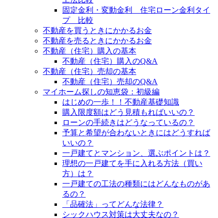
固定金利・変動金利 住宅ローン金利タイ
プ 比較
不動産を買うときにかかるお金
不動産を売るときにかかるお金
不動産（住宅）購入の基本
不動産（住宅）購入のQ&A
不動産（住宅）売却の基本
不動産（住宅）売却のQ&A
マイホーム探しの知恵袋：初級編
はじめの一歩！！不動産基礎知識
購入限度額はどう見積もればいいの？
ローンの手続きはどうなっているの？
予算と希望が合わないときにはどうすれば
いいの？
一戸建てとマンション、選ぶポイントは？
理想の一戸建てを手に入れる方法（買い
方）は？
一戸建ての工法の種類にはどんなものがあ
るの？
「品確法」ってどんな法律？
シックハウス対策は大丈夫なの？