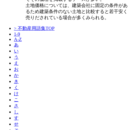
土地価格については、建築会社に固定の条件があ
るため建築条件のない土地と比較すると若干安く
売りだされている場合が多くみられる。
> 不動産用語集TOP
1-9
A-Z
あ
い
う
え
お
か
き
く
け
こ
さ
し
す
せ