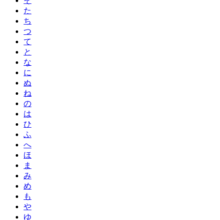
そ
た
ち
つ
て
と
な
に
ぬ
ね
の
は
ひ
ふ
へ
ほ
ま
み
め
も
や
ゆ