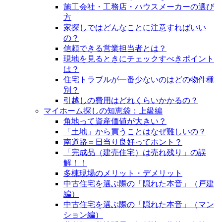
施工会社・工務店・ハウスメーカーの選び
方
家探しではどんなことに注意すればいい
の？
信頼できる営業担当者とは？
現地を見るときにチェックすべきポイント
は？
住宅トラブルが一番少ないのはどの物件種
別？
引越しの費用はどれくらいかかるの？
マイホーム探しの知恵袋：上級編
角地って資産価値が大きい？
「土地」から買うことはなぜ難しいの？
南道路＝日当り良好ってホント？
「完成品（建売住宅）は売れ残り」の誤
解！！
多棟現場のメリット・デメリット
中古住宅を選ぶ際の「隠れた本音」（戸建
編）
中古住宅を選ぶ際の「隠れた本音」（マン
ション編）