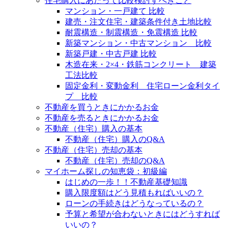
住宅購入にあたって比較検討すべきこと
マンション・一戸建て 比較
建売・注文住宅・建築条件付き土地比較
耐震構造・制震構造・免震構造 比較
新築マンション・中古マンション 比較
新築戸建・中古戸建 比較
木造在来・2×4・鉄筋コンクリート 建築
工法比較
固定金利・変動金利 住宅ローン金利タイ
プ 比較
不動産を買うときにかかるお金
不動産を売るときにかかるお金
不動産（住宅）購入の基本
不動産（住宅）購入のQ&A
不動産（住宅）売却の基本
不動産（住宅）売却のQ&A
マイホーム探しの知恵袋：初級編
はじめの一歩！！不動産基礎知識
購入限度額はどう見積もればいいの？
ローンの手続きはどうなっているの？
予算と希望が合わないときにはどうすれば
いいの？