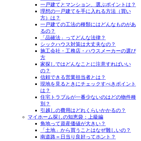
一戸建てとマンション、選ぶポイントは？
理想の一戸建てを手に入れる方法（買い
方）は？
一戸建ての工法の種類にはどんなものがあ
るの？
「品確法」ってどんな法律？
シックハウス対策は大丈夫なの？
施工会社・工務店・ハウスメーカーの選び
方
家探しではどんなことに注意すればいい
の？
信頼できる営業担当者とは？
現地を見るときにチェックすべきポイント
は？
住宅トラブルが一番少ないのはどの物件種
別？
引越しの費用はどれくらいかかるの？
マイホーム探しの知恵袋：上級編
角地って資産価値が大きい？
「土地」から買うことはなぜ難しいの？
南道路＝日当り良好ってホント？