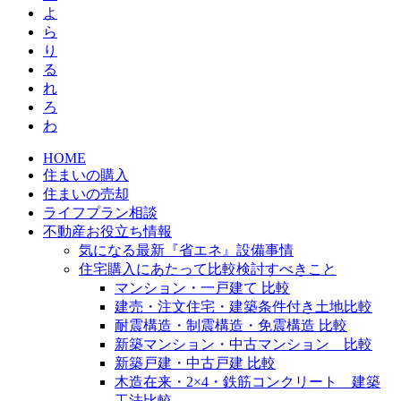
よ
ら
り
る
れ
ろ
わ
HOME
住まいの購入
住まいの売却
ライフプラン相談
不動産お役立ち情報
気になる最新『省エネ』設備事情
住宅購入にあたって比較検討すべきこと
マンション・一戸建て 比較
建売・注文住宅・建築条件付き土地比較
耐震構造・制震構造・免震構造 比較
新築マンション・中古マンション 比較
新築戸建・中古戸建 比較
木造在来・2×4・鉄筋コンクリート 建築
工法比較