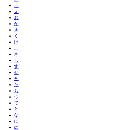
う
え
お
か
き
く
け
こ
さ
し
す
せ
そ
た
ち
つ
て
と
な
に
ぬ