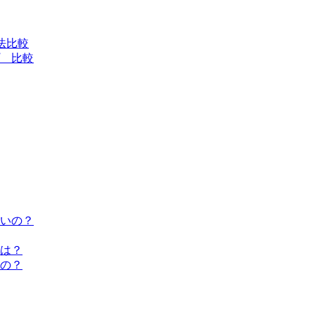
法比較
 比較
いの？
は？
の？