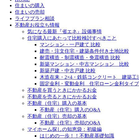
住まいの購入
住まいの売却
ライフプラン相談
不動産お役立ち情報
気になる最新『省エネ』設備事情
住宅購入にあたって比較検討すべきこと
マンション・一戸建て 比較
建売・注文住宅・建築条件付き土地比較
耐震構造・制震構造・免震構造 比較
新築マンション・中古マンション 比較
新築戸建・中古戸建 比較
木造在来・2×4・鉄筋コンクリート 建築工
固定金利・変動金利 住宅ローン金利タイプ
不動産を買うときにかかるお金
不動産を売るときにかかるお金
不動産（住宅）購入の基本
不動産（住宅）購入のQ&A
不動産（住宅）売却の基本
不動産（住宅）売却のQ&A
マイホーム探しの知恵袋：初級編
はじめの一歩！！不動産基礎知識