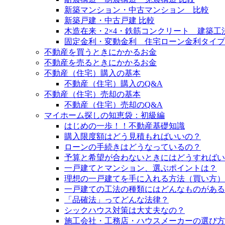
新築マンション・中古マンション 比較
新築戸建・中古戸建 比較
木造在来・2×4・鉄筋コンクリート 建築工
固定金利・変動金利 住宅ローン金利タイプ
不動産を買うときにかかるお金
不動産を売るときにかかるお金
不動産（住宅）購入の基本
不動産（住宅）購入のQ&A
不動産（住宅）売却の基本
不動産（住宅）売却のQ&A
マイホーム探しの知恵袋：初級編
はじめの一歩！！不動産基礎知識
購入限度額はどう見積もればいいの？
ローンの手続きはどうなっているの？
予算と希望が合わないときにはどうすればい
一戸建てとマンション、選ぶポイントは？
理想の一戸建てを手に入れる方法（買い方）
一戸建ての工法の種類にはどんなものがある
「品確法」ってどんな法律？
シックハウス対策は大丈夫なの？
施工会社・工務店・ハウスメーカーの選び方