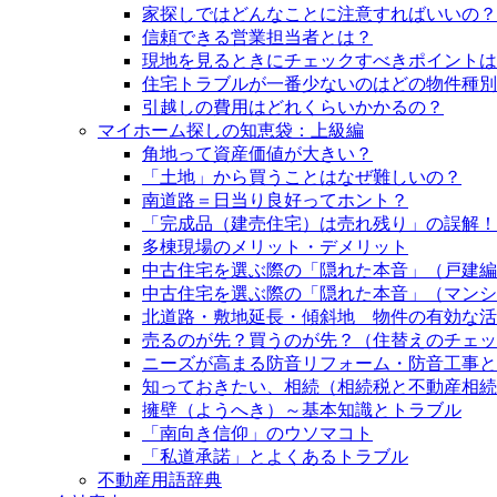
家探しではどんなことに注意すればいいの？
信頼できる営業担当者とは？
現地を見るときにチェックすべきポイントは
住宅トラブルが一番少ないのはどの物件種別
引越しの費用はどれくらいかかるの？
マイホーム探しの知恵袋：上級編
角地って資産価値が大きい？
「土地」から買うことはなぜ難しいの？
南道路＝日当り良好ってホント？
「完成品（建売住宅）は売れ残り」の誤解！
多棟現場のメリット・デメリット
中古住宅を選ぶ際の「隠れた本音」（戸建編
中古住宅を選ぶ際の「隠れた本音」（マンシ
北道路・敷地延長・傾斜地 物件の有効な活
売るのが先？買うのが先？（住替えのチェッ
ニーズが高まる防音リフォーム・防音工事と
知っておきたい、相続（相続税と不動産相続
擁壁（ようへき）～基本知識とトラブル
「南向き信仰」のウソマコト
「私道承諾」とよくあるトラブル
不動産用語辞典