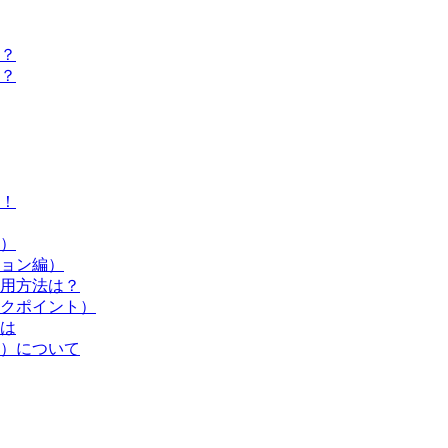
？
？
！
）
ョン編）
用方法は？
クポイント）
は
）について