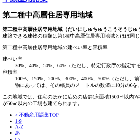
第二種中高層住居専用地域
第二種中高層住居専用地域（だいにしゅちゅうこうそうじゅ
建築できる建物の種類は第1種中高層住居専用地域とほぼ同
第二種中高層住居専用地域の建ぺい率と容積率
建ぺい率
30%、40%、50%、60%（ただし、特定行政庁の指
容積率
100%、150%、200%、300%、400%、500
物にあっては、その幅員のメートルの数値に10分の6を
この地域では、住宅のほかに広めの店舗(床面積1500㎡以内
が50㎡以内の工場も建てられます。
> 不動産用語集TOP
1-9
A-Z
あ
い