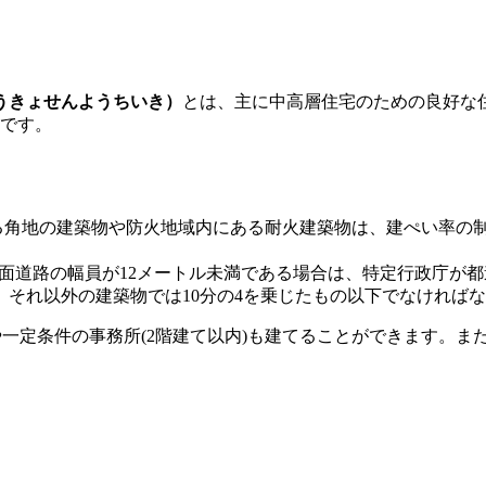
うきょせんようちいき）
とは、主に中高層住宅のための良好な
じです。
定する角地の建築物や防火地域内にある耐火建築物は、建ぺい率の
%（ただし、前面道路の幅員が12メートル未満である場合は、特定行
、それ以外の建築物では10分の4を乗じたもの以下でなければ
)や一定条件の事務所(2階建て以内)も建てることができます。