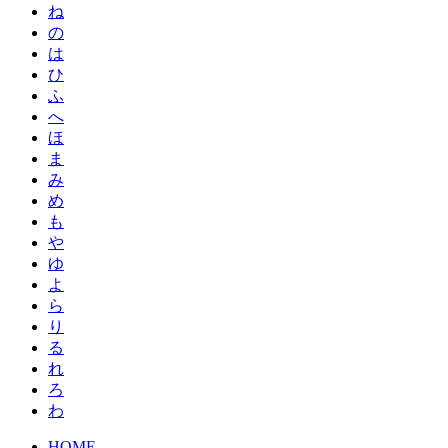
ね
の
は
ひ
ふ
へ
ほ
ま
み
め
も
や
ゆ
よ
ら
り
る
れ
ろ
わ
HOME