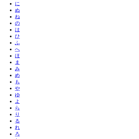
に
ぬ
ね
の
は
ひ
ふ
へ
ほ
ま
み
め
も
や
ゆ
よ
ら
り
る
れ
ろ