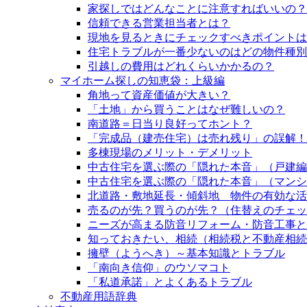
家探しではどんなことに注意すればいいの？
信頼できる営業担当者とは？
現地を見るときにチェックすべきポイントは
住宅トラブルが一番少ないのはどの物件種別
引越しの費用はどれくらいかかるの？
マイホーム探しの知恵袋：上級編
角地って資産価値が大きい？
「土地」から買うことはなぜ難しいの？
南道路＝日当り良好ってホント？
「完成品（建売住宅）は売れ残り」の誤解！
多棟現場のメリット・デメリット
中古住宅を選ぶ際の「隠れた本音」（戸建編
中古住宅を選ぶ際の「隠れた本音」（マンシ
北道路・敷地延長・傾斜地 物件の有効な活
売るのが先？買うのが先？（住替えのチェッ
ニーズが高まる防音リフォーム・防音工事と
知っておきたい、相続（相続税と不動産相続
擁壁（ようへき）～基本知識とトラブル
「南向き信仰」のウソマコト
「私道承諾」とよくあるトラブル
不動産用語辞典