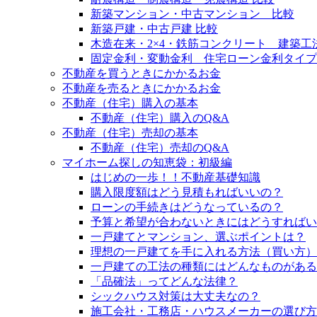
新築マンション・中古マンション 比較
新築戸建・中古戸建 比較
木造在来・2×4・鉄筋コンクリート 建築工
固定金利・変動金利 住宅ローン金利タイプ
不動産を買うときにかかるお金
不動産を売るときにかかるお金
不動産（住宅）購入の基本
不動産（住宅）購入のQ&A
不動産（住宅）売却の基本
不動産（住宅）売却のQ&A
マイホーム探しの知恵袋：初級編
はじめの一歩！！不動産基礎知識
購入限度額はどう見積もればいいの？
ローンの手続きはどうなっているの？
予算と希望が合わないときにはどうすればい
一戸建てとマンション、選ぶポイントは？
理想の一戸建てを手に入れる方法（買い方）
一戸建ての工法の種類にはどんなものがある
「品確法」ってどんな法律？
シックハウス対策は大丈夫なの？
施工会社・工務店・ハウスメーカーの選び方