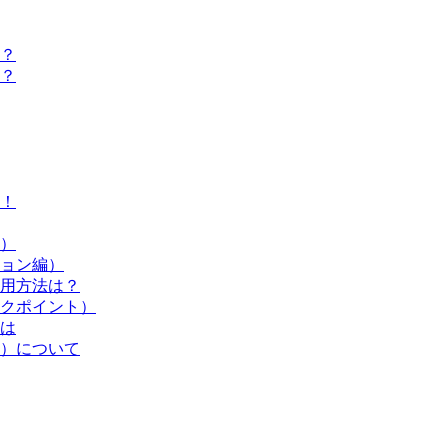
？
？
！
）
ョン編）
用方法は？
クポイント）
は
）について