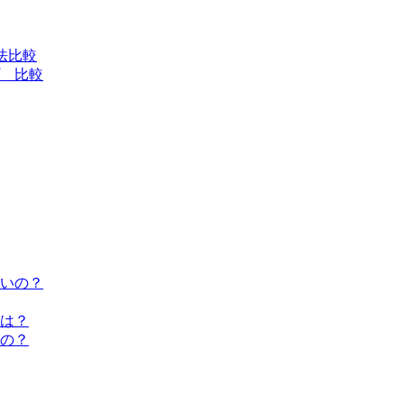
法比較
 比較
いの？
は？
の？