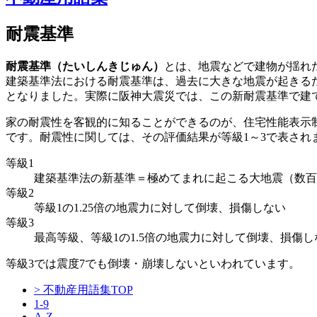
耐震基準
耐震基準（たいしんきじゅん）
とは、地震などで建物が揺れ
建築基準法における耐震基準は、過去に大きな地震が起きるた
となりました。実際に阪神大震災では、この新耐震基準で建
家の耐震性を客観的に知ることができるのが、住宅性能表示
です。耐震性に関しては、その評価結果が等級1～3で表され
等級1
建築基準法の新基準＝極めてまれに起こる大地震（数百
等級2
等級1の1.25倍の地震力に対して倒壊、損傷しない
等級3
最高等級、等級1の1.5倍の地震力に対して倒壊、損傷し
等級3では震度7でも倒壊・崩壊しないといわれています。
> 不動産用語集TOP
1-9
A-Z