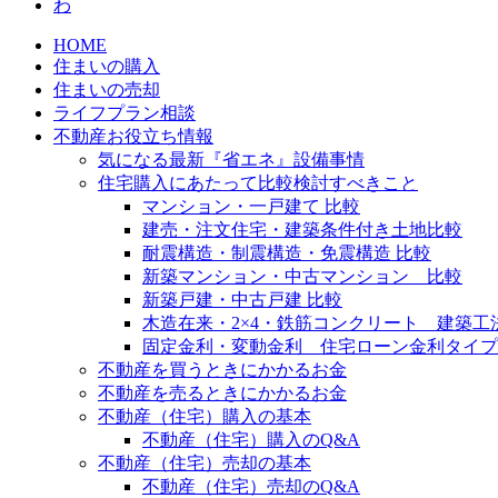
わ
HOME
住まいの購入
住まいの売却
ライフプラン相談
不動産お役立ち情報
気になる最新『省エネ』設備事情
住宅購入にあたって比較検討すべきこと
マンション・一戸建て 比較
建売・注文住宅・建築条件付き土地比較
耐震構造・制震構造・免震構造 比較
新築マンション・中古マンション 比較
新築戸建・中古戸建 比較
木造在来・2×4・鉄筋コンクリート 建築工
固定金利・変動金利 住宅ローン金利タイプ
不動産を買うときにかかるお金
不動産を売るときにかかるお金
不動産（住宅）購入の基本
不動産（住宅）購入のQ&A
不動産（住宅）売却の基本
不動産（住宅）売却のQ&A