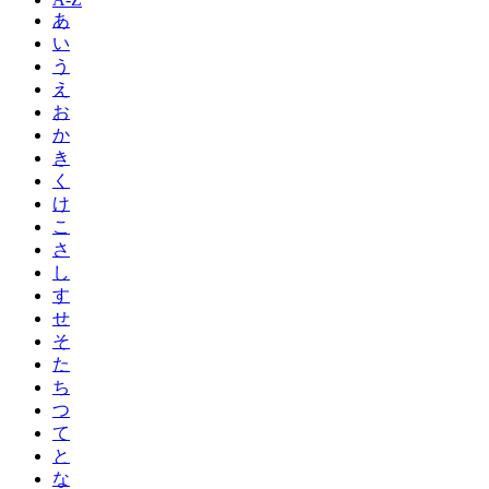
あ
い
う
え
お
か
き
く
け
こ
さ
し
す
せ
そ
た
ち
つ
て
と
な