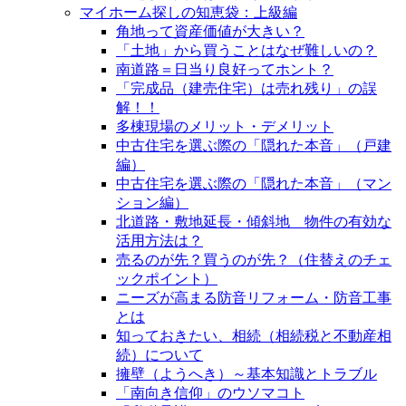
マイホーム探しの知恵袋：上級編
角地って資産価値が大きい？
「土地」から買うことはなぜ難しいの？
南道路＝日当り良好ってホント？
「完成品（建売住宅）は売れ残り」の誤
解！！
多棟現場のメリット・デメリット
中古住宅を選ぶ際の「隠れた本音」（戸建
編）
中古住宅を選ぶ際の「隠れた本音」（マン
ション編）
北道路・敷地延長・傾斜地 物件の有効な
活用方法は？
売るのが先？買うのが先？（住替えのチェ
ックポイント）
ニーズが高まる防音リフォーム・防音工事
とは
知っておきたい、相続（相続税と不動産相
続）について
擁壁（ようへき）～基本知識とトラブル
「南向き信仰」のウソマコト