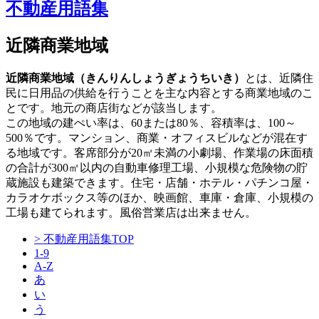
不動産用語集
近隣商業地域
近隣商業地域（きんりんしょうぎょうちいき）
とは、近隣住
民に日用品の供給を行うことを主な内容とする商業地域のこ
とです。地元の商店街などが該当します。
この地域の建ぺい率は、60または80％、容積率は、100～
500％です。マンション、商業・オフィスビルなどが混在す
る地域です。客席部分が20㎡未満の小劇場、作業場の床面積
の合計が300㎡以内の自動車修理工場、小規模な危険物の貯
蔵施設も建築できます。住宅・店舗・ホテル・パチンコ屋・
カラオケボックス等のほか、映画館、車庫・倉庫、小規模の
工場も建てられます。風俗営業店は出来ません。
> 不動産用語集TOP
1-9
A-Z
あ
い
う