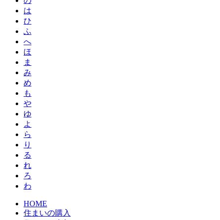
の
は
ひ
ふ
へ
ほ
ま
み
め
も
や
ゆ
よ
ら
り
る
れ
ろ
わ
HOME
住まいの購入