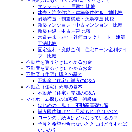
住宅購入にあたって比較検討すべきこと
マンション・一戸建て 比較
建売・注文住宅・建築条件付き土地比較
耐震構造・制震構造・免震構造 比較
新築マンション・中古マンション 比較
新築戸建・中古戸建 比較
木造在来・2×4・鉄筋コンクリート 建築
工法比較
固定金利・変動金利 住宅ローン金利タイ
プ 比較
不動産を買うときにかかるお金
不動産を売るときにかかるお金
不動産（住宅）購入の基本
不動産（住宅）購入のQ&A
不動産（住宅）売却の基本
不動産（住宅）売却のQ&A
マイホーム探しの知恵袋：初級編
はじめの一歩！！不動産基礎知識
購入限度額はどう見積もればいいの？
ローンの手続きはどうなっているの？
予算と希望が合わないときにはどうすれば
いいの？