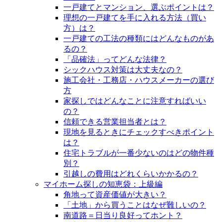
一戸建てとマンション、選ぶポイントは？
理想の一戸建てを手に入れる方法（買い
方）は？
一戸建ての工法の種類にはどんなものがあ
るの？
「品確法」ってどんな法律？
シックハウス対策は大丈夫なの？
施工会社・工務店・ハウスメーカーの選び
方
家探しではどんなことに注意すればいい
の？
信頼できる営業担当者とは？
現地を見るときにチェックすべきポイント
は？
住宅トラブルが一番少ないのはどの物件種
別？
引越しの費用はどれくらいかかるの？
マイホーム探しの知恵袋：上級編
角地って資産価値が大きい？
「土地」から買うことはなぜ難しいの？
南道路＝日当り良好ってホント？