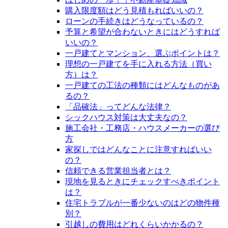
購入限度額はどう見積もればいいの？
ローンの手続きはどうなっているの？
予算と希望が合わないときにはどうすれば
いいの？
一戸建てとマンション、選ぶポイントは？
理想の一戸建てを手に入れる方法（買い
方）は？
一戸建ての工法の種類にはどんなものがあ
るの？
「品確法」ってどんな法律？
シックハウス対策は大丈夫なの？
施工会社・工務店・ハウスメーカーの選び
方
家探しではどんなことに注意すればいい
の？
信頼できる営業担当者とは？
現地を見るときにチェックすべきポイント
は？
住宅トラブルが一番少ないのはどの物件種
別？
引越しの費用はどれくらいかかるの？