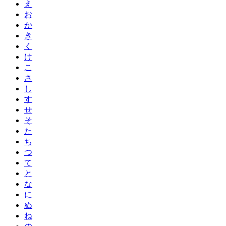
え
お
か
き
く
け
こ
さ
し
す
せ
そ
た
ち
つ
て
と
な
に
ぬ
ね