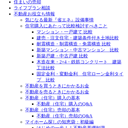
住まいの売却
ライフプラン相談
不動産お役立ち情報
気になる最新『省エネ』設備事情
住宅購入にあたって比較検討すべきこと
マンション・一戸建て 比較
建売・注文住宅・建築条件付き土地比較
耐震構造・制震構造・免震構造 比較
新築マンション・中古マンション 比較
新築戸建・中古戸建 比較
木造在来・2×4・鉄筋コンクリート 建築
工法比較
固定金利・変動金利 住宅ローン金利タイ
プ 比較
不動産を買うときにかかるお金
不動産を売るときにかかるお金
不動産（住宅）購入の基本
不動産（住宅）購入のQ&A
不動産（住宅）売却の基本
不動産（住宅）売却のQ&A
マイホーム探しの知恵袋：初級編
はじめの一歩！！不動産基礎知識