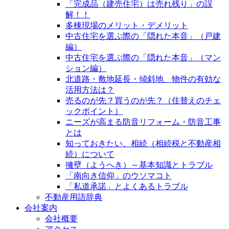
「完成品（建売住宅）は売れ残り」の誤
解！！
多棟現場のメリット・デメリット
中古住宅を選ぶ際の「隠れた本音」（戸建
編）
中古住宅を選ぶ際の「隠れた本音」（マン
ション編）
北道路・敷地延長・傾斜地 物件の有効な
活用方法は？
売るのが先？買うのが先？（住替えのチェ
ックポイント）
ニーズが高まる防音リフォーム・防音工事
とは
知っておきたい、相続（相続税と不動産相
続）について
擁壁（ようへき）～基本知識とトラブル
「南向き信仰」のウソマコト
「私道承諾」とよくあるトラブル
不動産用語辞典
会社案内
会社概要