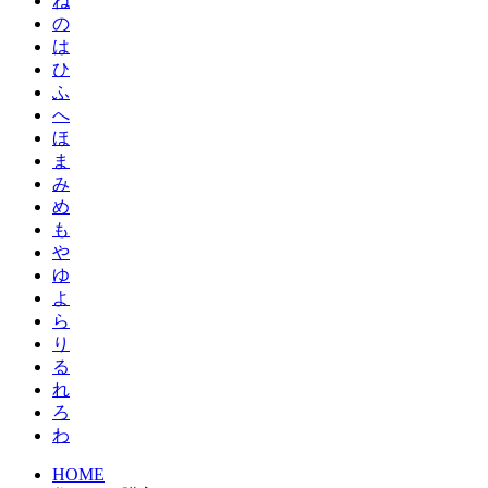
ね
の
は
ひ
ふ
へ
ほ
ま
み
め
も
や
ゆ
よ
ら
り
る
れ
ろ
わ
HOME