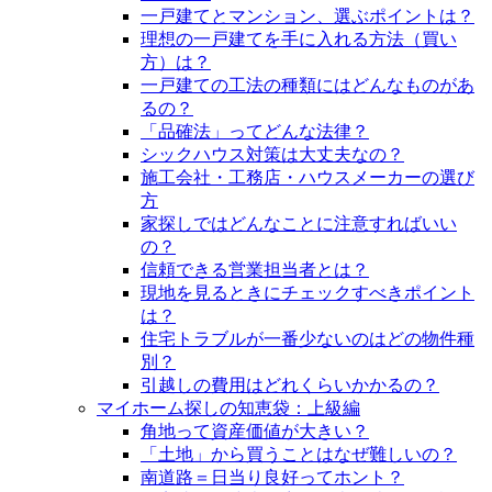
一戸建てとマンション、選ぶポイントは？
理想の一戸建てを手に入れる方法（買い
方）は？
一戸建ての工法の種類にはどんなものがあ
るの？
「品確法」ってどんな法律？
シックハウス対策は大丈夫なの？
施工会社・工務店・ハウスメーカーの選び
方
家探しではどんなことに注意すればいい
の？
信頼できる営業担当者とは？
現地を見るときにチェックすべきポイント
は？
住宅トラブルが一番少ないのはどの物件種
別？
引越しの費用はどれくらいかかるの？
マイホーム探しの知恵袋：上級編
角地って資産価値が大きい？
「土地」から買うことはなぜ難しいの？
南道路＝日当り良好ってホント？