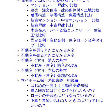
住宅購入にあたって比較検討すべきこと
マンション・一戸建て 比較
建売・注文住宅・建築条件付き土地比較
耐震構造・制震構造・免震構造 比較
新築マンション・中古マンション 比較
新築戸建・中古戸建 比較
木造在来・2×4・鉄筋コンクリート 建築
工法比較
固定金利・変動金利 住宅ローン金利タイ
プ 比較
不動産を買うときにかかるお金
不動産を売るときにかかるお金
不動産（住宅）購入の基本
不動産（住宅）購入のQ&A
不動産（住宅）売却の基本
不動産（住宅）売却のQ&A
マイホーム探しの知恵袋：初級編
はじめの一歩！！不動産基礎知識
購入限度額はどう見積もればいいの？
ローンの手続きはどうなっているの？
予算と希望が合わないときにはどうすれば
いいの？