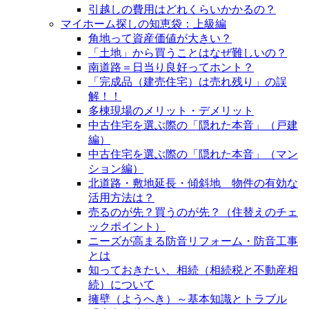
引越しの費用はどれくらいかかるの？
マイホーム探しの知恵袋：上級編
角地って資産価値が大きい？
「土地」から買うことはなぜ難しいの？
南道路＝日当り良好ってホント？
「完成品（建売住宅）は売れ残り」の誤
解！！
多棟現場のメリット・デメリット
中古住宅を選ぶ際の「隠れた本音」（戸建
編）
中古住宅を選ぶ際の「隠れた本音」（マン
ション編）
北道路・敷地延長・傾斜地 物件の有効な
活用方法は？
売るのが先？買うのが先？（住替えのチェ
ックポイント）
ニーズが高まる防音リフォーム・防音工事
とは
知っておきたい、相続（相続税と不動産相
続）について
擁壁（ようへき）～基本知識とトラブル