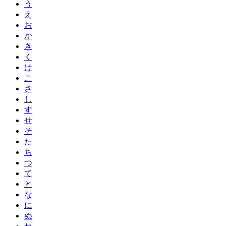
う
え
お
か
き
く
け
こ
さ
し
す
せ
そ
た
ち
つ
て
と
な
に
ぬ