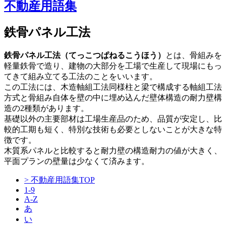
不動産用語集
鉄骨パネル工法
鉄骨パネル工法（てっこつぱねるこうほう）
とは、骨組みを
軽量鉄骨で造り、建物の大部分を工場で生産して現場にもっ
てきて組み立てる工法のことをいいます。
この工法には、木造軸組工法同様柱と梁で構成する軸組工法
方式と骨組み自体を壁の中に埋め込んだ壁体構造の耐力壁構
造の2種類があります。
基礎以外の主要部材は工場生産品のため、品質が安定し、比
較的工期も短く、特別な技術も必要としないことが大きな特
徴です。
木質系パネルと比較すると耐力壁の構造耐力の値が大きく、
平面プランの壁量は少なくて済みます。
> 不動産用語集TOP
1-9
A-Z
あ
い