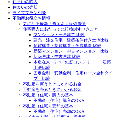
住まいの購入
住まいの売却
ライフプラン相談
不動産お役立ち情報
気になる最新『省エネ』設備事情
住宅購入にあたって比較検討すべきこと
マンション・一戸建て 比較
建売・注文住宅・建築条件付き土地比較
耐震構造・制震構造・免震構造 比較
新築マンション・中古マンション 比較
新築戸建・中古戸建 比較
木造在来・2×4・鉄筋コンクリート 建築
工法比較
固定金利・変動金利 住宅ローン金利タイ
プ 比較
不動産を買うときにかかるお金
不動産を売るときにかかるお金
不動産（住宅）購入の基本
不動産（住宅）購入のQ&A
不動産（住宅）売却の基本
不動産（住宅）売却のQ&A
マイホーム探しの知恵袋：初級編