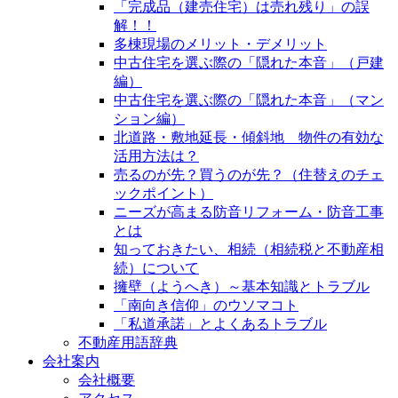
「完成品（建売住宅）は売れ残り」の誤
解！！
多棟現場のメリット・デメリット
中古住宅を選ぶ際の「隠れた本音」（戸建
編）
中古住宅を選ぶ際の「隠れた本音」（マン
ション編）
北道路・敷地延長・傾斜地 物件の有効な
活用方法は？
売るのが先？買うのが先？（住替えのチェ
ックポイント）
ニーズが高まる防音リフォーム・防音工事
とは
知っておきたい、相続（相続税と不動産相
続）について
擁壁（ようへき）～基本知識とトラブル
「南向き信仰」のウソマコト
「私道承諾」とよくあるトラブル
不動産用語辞典
会社案内
会社概要